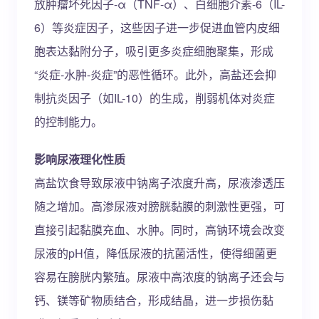
放肿瘤坏死因子-α（TNF-α）、白细胞介素-6（IL-
6）等炎症因子，这些因子进一步促进血管内皮细
胞表达黏附分子，吸引更多炎症细胞聚集，形成
“炎症-水肿-炎症”的恶性循环。此外，高盐还会抑
制抗炎因子（如IL-10）的生成，削弱机体对炎症
的控制能力。
影响尿液理化性质
高盐饮食导致尿液中钠离子浓度升高，尿液渗透压
随之增加。高渗尿液对膀胱黏膜的刺激性更强，可
直接引起黏膜充血、水肿。同时，高钠环境会改变
尿液的pH值，降低尿液的抗菌活性，使得细菌更
容易在膀胱内繁殖。尿液中高浓度的钠离子还会与
钙、镁等矿物质结合，形成结晶，进一步损伤黏