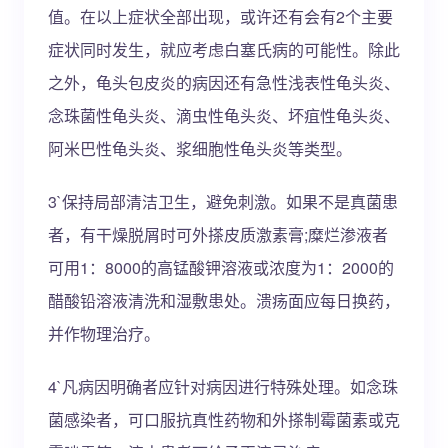
值。在以上症状全部出现，或许还有会有2个主要
症状同时发生，就应考虑白塞氏病的可能性。除此
之外，龟头包皮炎的病因还有急性浅表性龟头炎、
念珠菌性龟头炎、滴虫性龟头炎、坏疽性龟头炎、
阿米巴性龟头炎、浆细胞性龟头炎等类型。
3`保持局部清洁卫生，避免刺激。如果不是真菌患
者，有干燥脱屑时可外搽皮质激素膏;糜烂渗液者
可用1：8000的高锰酸钾溶液或浓度为1：2000的
醋酸铅溶液清洗和湿敷患处。溃疡面应每日换药，
并作物理治疗。
4`凡病因明确者应针对病因进行特殊处理。如念珠
菌感染者，可口服抗真性药物和外搽制霉菌素或克